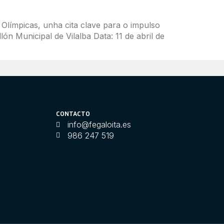
 Olímpicas, unha cita clave para o impulso
ón Municipal de Vilalba Data: 11 de abril de
CONTACTO
info@fegaloita.es
986 247 519