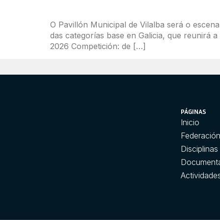
O Pavillón Municipal de Vilalba será o escen
das categorías base en Galicia, que reunirá a 
2026 Competición: de […]
PÁGINAS
Inicio
Federació
Disciplinas
Document
Actividade