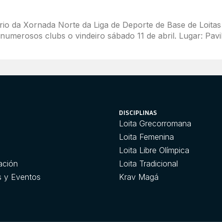
ario da Xornada Norte da Liga de Deporte de Base de Loitas
numerosos clubs o vindeiro sábado 11 de abril. Lugar: Pavill
DISCIPLINAS
Loita Grecorromana
n
Loita Femenina
Loita Libre Olímpica
ación
Loita Tradicional
s y Eventos
Krav Magá